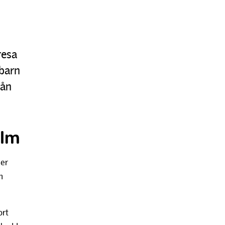
resa
 barn
rån
olm
ler
h
ort