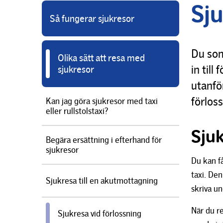
Sju
Så fungerar sjukresor
Du som 
Olika sätt att resa med
in til
sjukresor
utanför
förloss
Kan jag göra sjukresor med taxi
eller rullstolstaxi?
Sjuk
Begära ersättning i efterhand för
sjukresor
Du kan få
taxi. De
Sjukresa till en akutmottagning
skriva u
När du r
Sjukresa vid förlossning