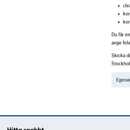
cl
ko
kon
Du får e
ange fel
Skicka d
Stockho
Egenavg
Hitta snabbt