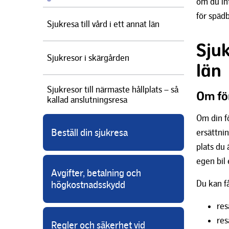
om du in
för spädb
Sjukresa till vård i ett annat län
Sjuk
Sjukresor i skärgården
län
Sjukresor till närmaste hållplats – så
Om fö
kallad anslutningsresa
Om din fö
Beställ din sjukresa
ersättnin
plats du 
egen bil 
Avgifter, betalning och
Du kan få
högkostnadsskydd
res
res
Regler och säkerhet vid