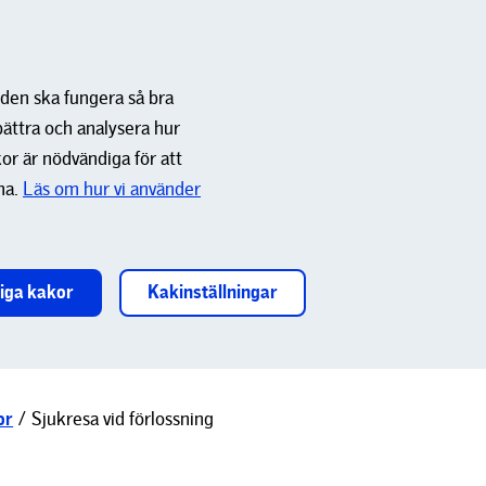
 den ska fungera så bra
bättra och analysera hur
or är nödvändiga för att
na.
Läs om hur vi använder
iga kakor
Kakinställningar
or
/
Sjukresa vid förlossning