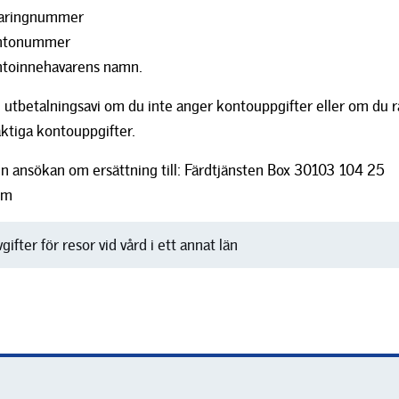
earingnummer
ntonummer
toinnehavarens namn.
n utbetalningsavi om du inte anger kontouppgifter eller om du 
aktiga kontouppgifter.
in ansökan om ersättning till: Färdtjänsten Box 30103 104 25
lm
ifter för resor vid vård i ett annat län