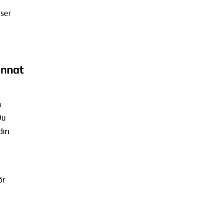
eser
 annat
a
Du
din
ör