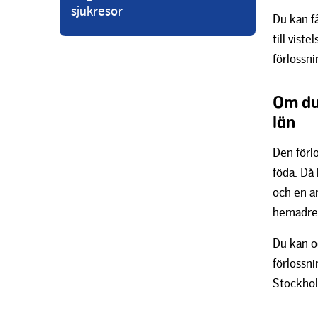
sjukresor
Du kan få
till vist
förlossni
Om du 
län
Den förlo
föda. Då 
och en an
hemadres
Du kan oc
förlossni
Stockho