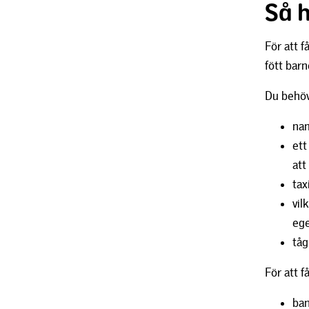
Så 
För att f
fött bar
Du behöve
nam
ett
att
tax
vil
ege
tåg
För att f
ba