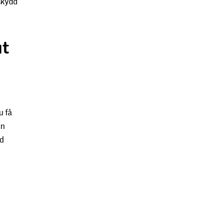
skydd
at
u få
en
ed