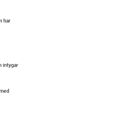
m har
m intygar
t med