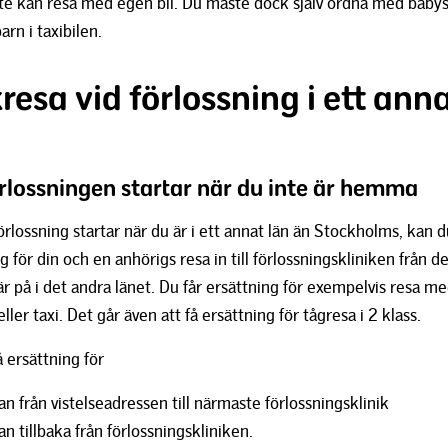
te kan resa med egen bil. Du måste dock själv ordna med baby
arn i taxibilen.
resa vid förlossning i ett ann
rlossningen startar när du inte är hemma
rlossning startar när du är i ett annat län än Stockholms, kan d
g för din och en anhörigs resa in till förlossningskliniken från d
är på i det andra länet. Du får ersättning för exempelvis resa m
eller taxi. Det går även att få ersättning för tågresa i 2 klass.
 ersättning för
an från vistelseadressen till närmaste förlossningsklinik
an tillbaka från förlossningskliniken.