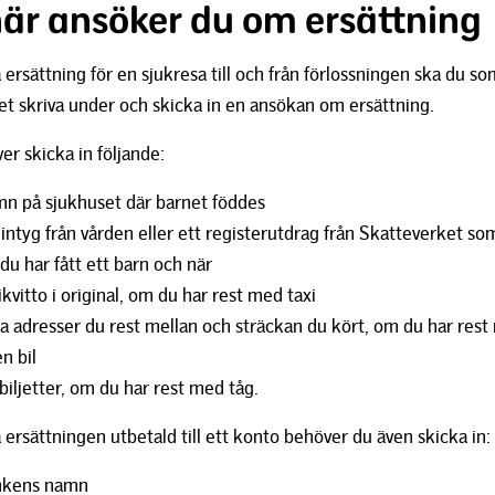
här ansöker du om ersättning
å ersättning för en sjukresa till och från förlossningen ska du so
net skriva under och skicka in en ansökan om ersättning.
r skicka in följande:
n på sjukhuset där barnet föddes
 intyg från vården eller ett registerutdrag från Skatteverket so
 du har fått ett barn och när
ikvitto i original, om du har rest med taxi
ka adresser du rest mellan och sträckan du kört, om du har res
n bil
biljetter, om du har rest med tåg.
å ersättningen utbetald till ett konto behöver du även skicka in:
nkens namn